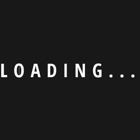
L
O
A
D
I
N
G
.
.
.